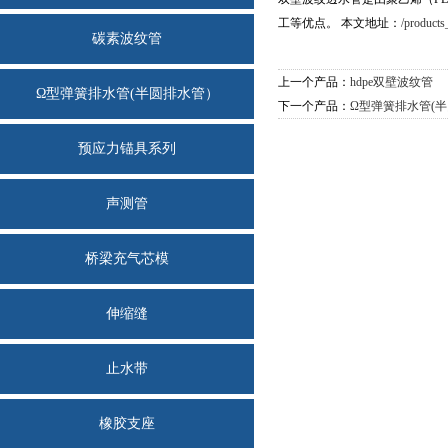
工等优点。 本文地址：
/products
碳素波纹管
上一个产品：
hdpe双壁波纹管
Ω型弹簧排水管(半圆排水管）
下一个产品：
Ω型弹簧排水管(
预应力锚具系列
声测管
桥梁充气芯模
伸缩缝
止水带
橡胶支座