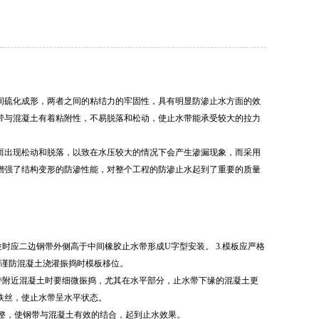
间硫化成形，两者之间的粘结力的牢固性，具有明显防渗止水方面的效
带与混凝土有着粘附性，不易脱落和松动，使止水带能承受较大的拉力
出现松动和脱落，以致在水压较大的情况下会产生渗漏现象，而采用
增强了结构变形的防渗性能，对整个工程的防渗止水起到了重要的质量
时应二边钢带外侧高于中间橡胶止水带形成U字型安装。 3.模板应严格
，谨防混凝土浇灌振捣时模板移位。
带附近混凝土时要细微振捣，尤其在水平部分，止水带下缘的混凝土更
铁丝，使止水带呈水平状态。
整，使钢带与混凝土有效的结合，起到止水效果。