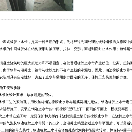
中埋式橡胶止水带，是其一种常用的形式，先将经过先期处理的镀锌钢带插入橡胶中
水带的中间橡胶体在结构变形时被压缩、拉伸、变形，而起到密封止水作用；镀锌钢
凝土浇筑时的巨大振动力和不易固定，会使普通橡胶止水带产生移位、扯离、扭转而
，由于钢带与混凝土、钢带与橡胶之间不会产生新的渗漏缝。因此，钢边橡胶止水带
安装后具有自定性好，克服了止水带需用多方固定的工序，使施工安装更加的方便。
施工安装步骤
止水带按设计要求，放在规定的部位。
止水带二边的安装孔，用铁丝将钢边橡胶止水带与钢筋网捆扎定位。钢边橡胶止水带定位
求进行施工，安装在钢边止水带的中间橡胶0型环上下二面间的平面上，模板要牢固
橡胶止水带在施工时一定要保护和支撑好未浇捣混凝土部分的橡胶止水带，在浇捣止水
中的气泡从钢边橡胶止水带翼下跑出来，当混凝土捣面超过止水带平面后，可以剪断
带二侧的钢带安装时，钢边橡胶止水带在转角处应按R的半径要求转弯，并保持钢带平