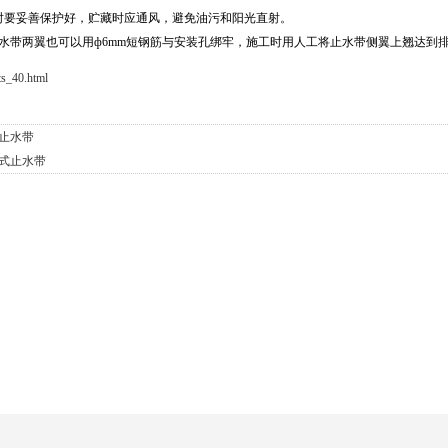
时要妥善保护好，贮藏时应通风，避免油污和阳光直射。
水带两翼也可以用ф6mm短钢筋与安装孔绑牢，施工时用人工将止水带侧翼上翘达到
ts_40.html
C止水带
式止水带