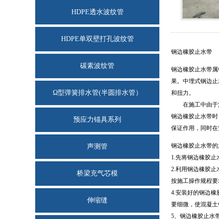
HDPE透水波纹管
HDPE单双壁打孔波纹管
钢边橡胶止水带
碳素波纹管
钢边橡胶止水带属
果。中埋式钢边止
Ω型弹簧排水管(半圆排水管）
和扭力。
在施工中由于混
钢边橡胶止水带时
预应力锚具系列
保证作用，同时在
钢边橡胶止水带的
声测管
1.先将钢边橡胶
2.利用钢边橡胶
桥梁充气芯模
按施工操作规程要
4.安装好的钢边
伸缩缝
要细微，使混凝土
5、钢边橡胶止水